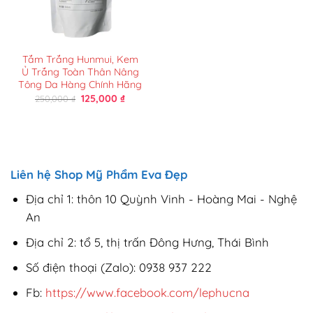
Tắm Trắng Hunmui, Kem
Ủ Trắng Toàn Thân Nâng
Tông Da Hàng Chính Hãng
Giá
Giá
125,000
₫
250,000
₫
gốc
hiện
là:
tại
250,000 ₫.
là:
125,000 ₫.
Liên hệ Shop Mỹ Phẩm Eva Đẹp
Địa chỉ 1: thôn 10 Quỳnh Vinh - Hoàng Mai - Nghệ
An
Địa chỉ 2: tổ 5, thị trấn Đông Hưng, Thái Bình
Số điện thoại (Zalo): 0938 937 222
Fb:
https://www.facebook.com/lephucna