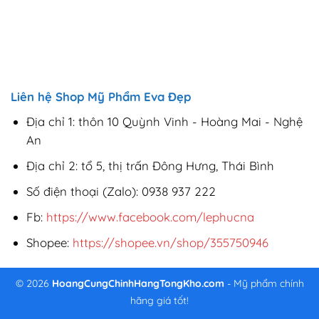
Liên hệ Shop Mỹ Phẩm Eva Đẹp
Địa chỉ 1: thôn 10 Quỳnh Vinh - Hoàng Mai - Nghệ
An
Địa chỉ 2: tổ 5, thị trấn Đông Hưng, Thái Bình
Số điện thoại (Zalo): 0938 937 222
Fb:
https://www.facebook.com/lephucna
Shopee:
https://shopee.vn/shop/355750946
© 2026
HoangCungChinhHangTongKho.com
- Mỹ phẩm chính
hãng giá tốt!