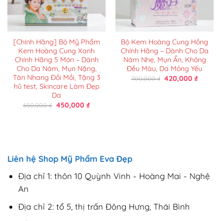
[Chính Hãng] Bộ Mỹ Phẩm
Bộ Kem Hoàng Cung Hồng
Kem Hoàng Cung Xanh
Chính Hãng – Dành Cho Da
Chính Hãng 5 Món – Dành
Nám Nhẹ, Mụn Ẩn, Không
Cho Da Nám, Mụn Nặng,
Đều Màu, Da Mỏng Yếu
Tàn Nhang Đồi Mồi, Tặng 3
Giá
Giá
420,000
₫
700,000
₫
gốc
hiện
hũ test, Skincare Làm Đẹp
là:
tại
Da
700,000 ₫.
là:
Giá
Giá
450,000
₫
650,000
₫
420,000
gốc
hiện
là:
tại
650,000 ₫.
là:
450,000 ₫.
Liên hệ Shop Mỹ Phẩm Eva Đẹp
Địa chỉ 1: thôn 10 Quỳnh Vinh - Hoàng Mai - Nghệ
An
Địa chỉ 2: tổ 5, thị trấn Đông Hưng, Thái Bình