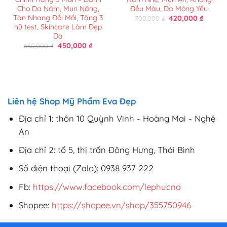
Cho Da Nám, Mụn Nặng,
Đều Màu, Da Mỏng Yếu
Tàn Nhang Đồi Mồi, Tặng 3
Giá
Giá
420,000
₫
700,000
₫
gốc
hiện
hũ test, Skincare Làm Đẹp
là:
tại
Da
700,000 ₫.
là:
Giá
Giá
450,000
₫
650,000
₫
420,000
gốc
hiện
là:
tại
650,000 ₫.
là:
450,000 ₫.
Liên hệ Shop Mỹ Phẩm Eva Đẹp
Địa chỉ 1: thôn 10 Quỳnh Vinh - Hoàng Mai - Nghệ
An
Địa chỉ 2: tổ 5, thị trấn Đông Hưng, Thái Bình
Số điện thoại (Zalo): 0938 937 222
Fb:
https://www.facebook.com/lephucna
Shopee:
https://shopee.vn/shop/355750946