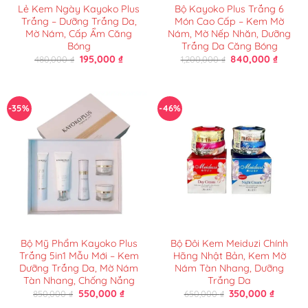
Lẻ Kem Ngày Kayoko Plus
Bộ Kayoko Plus Trắng 6
Trắng – Dưỡng Trắng Da,
Món Cao Cấp – Kem Mờ
Mờ Nám, Cấp Ẩm Căng
Nám, Mờ Nếp Nhăn, Dưỡng
Bóng
Trắng Da Căng Bóng
Giá
Giá
Giá
Giá
195,000
₫
840,000
₫
480,000
₫
1,200,000
₫
gốc
hiện
gốc
hiện
là:
tại
là:
tại
480,000 ₫.
là:
1,200,000 ₫.
là:
195,000 ₫.
840,00
-35%
-46%
Bộ Mỹ Phẩm Kayoko Plus
Bộ Đôi Kem Meiduzi Chính
Trắng 5in1 Mẫu Mới – Kem
Hãng Nhật Bản, Kem Mờ
Dưỡng Trắng Da, Mờ Nám
Nám Tàn Nhang, Dưỡng
Tàn Nhang, Chống Nắng
Trắng Da
Giá
Giá
Giá
Giá
550,000
₫
350,000
₫
850,000
₫
650,000
₫
gốc
hiện
gốc
hiện