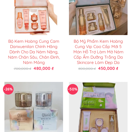
Bộ Kem Hoàng Cung Cam
Bộ Mỹ Phẩm Kem Hoàng
Danxuenilan Chính Hãng
Cung Vip Cao Cấp Mới 5
Dành Cho Da Nám Nặng,
Món Hỗ Trợ Làm Mờ Nám
Nám Chân Sâu, Chân Đinh,
Cấp Ẩm Dưỡng Trắng Da
Nám Mảng
Skincare Làm Đẹp Da
Giá
Giá
Giá
Giá
480,000
₫
450,000
₫
700,000
₫
800,000
₫
gốc
hiện
gốc
hiện
là:
tại
là:
tại
700,000 ₫.
là:
800,000 ₫.
là:
480,000 ₫.
450,000
-26%
-50%