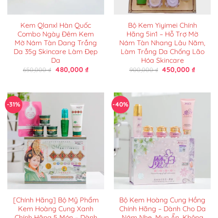
Kem Qlanxl Hàn Quốc
Bộ Kem Yiyimei Chính
Combo Ngày Đêm Kem
Hãng 5in1 – Hỗ Trợ Mờ
Mờ Nám Tàn Dang Trắng
Nám Tàn Nhang Lâu Năm,
Da 35g Skincare Làm Đẹp
Làm Trắng Da Chống Lão
Da
Hóa Skincare
Giá
Giá
Giá
Giá
480,000
₫
450,000
₫
650,000
₫
900,000
₫
gốc
hiện
gốc
hiện
là:
tại
là:
tại
650,000 ₫.
là:
900,000 ₫.
là:
480,000 ₫.
450,000
-31%
-40%
[Chính Hãng] Bộ Mỹ Phẩm
Bộ Kem Hoàng Cung Hồng
Kem Hoàng Cung Xanh
Chính Hãng – Dành Cho Da
Chính Hãng 5 Món – Dành
Nám Nhẹ, Mụn Ẩn, Không