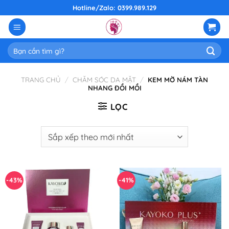
Skip
Hotline/Zalo: 0399.989.129
to
content
Tìm
kiếm:
TRANG CHỦ
/
CHĂM SÓC DA MẶT
/
KEM MỜ NÁM TÀN
NHANG ĐỒI MỒI
LỌC
-43%
-41%