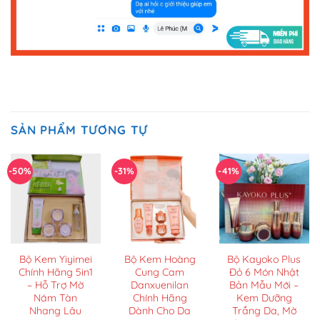
SẢN PHẨM TƯƠNG TỰ
-50%
-31%
-41%
Bộ Kem Yiyimei
Bộ Kem Hoàng
Bộ Kayoko Plus
Chính Hãng 5in1
Cung Cam
Đỏ 6 Món Nhật
– Hỗ Trợ Mờ
Danxuenilan
Bản Mẫu Mới –
Nám Tàn
Chính Hãng
Kem Dưỡng
Nhang Lâu
Dành Cho Da
Trắng Da, Mờ