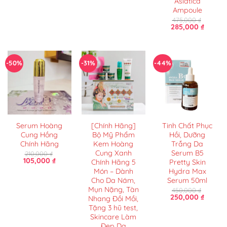
Asiatica
450,000 ₫.
là:
235,000 ₫.
Ampoule
475,000
₫
Giá
Giá
285,000
₫
gốc
hiện
là:
tại
475,000 ₫.
là:
285,000
-50%
-31%
-44%
Serum Hoàng
[Chính Hãng]
Tinh Chất Phục
Cung Hồng
Bộ Mỹ Phẩm
Hồi, Dưỡng
Chính Hãng
Kem Hoàng
Trắng Da
Cung Xanh
Serum B5
210,000
₫
Giá
Giá
105,000
₫
Chính Hãng 5
Pretty Skin
gốc
hiện
Món – Dành
Hydra Max
là:
tại
Cho Da Nám,
Serum 50ml
210,000 ₫.
là:
105,000 ₫.
Mụn Nặng, Tàn
450,000
₫
Giá
Giá
250,000
₫
Nhang Đồi Mồi,
gốc
hiện
Tặng 3 hũ test,
là:
tại
Skincare Làm
450,000 ₫.
là:
250,000
Đẹp Da