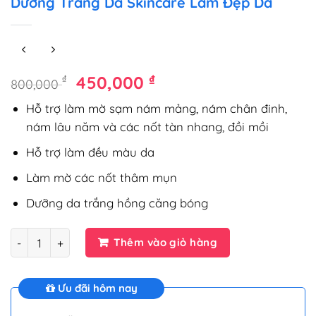
Dưỡng Trắng Da Skincare Làm Đẹp Da
Giá
Giá
₫
₫
450,000
800,000
gốc
hiện
Hỗ trợ làm mờ sạm nám mảng, nám chân đinh,
là:
tại
nám lâu năm và các nốt tàn nhang, đồi mồi
800,000 ₫.
là:
450,000 ₫.
Hỗ trợ làm đều màu da
Làm mờ các nốt thâm mụn
Dưỡng da trắng hồng căng bóng
Số lượng
Thêm vào giỏ hàng
Ưu đãi hôm nay