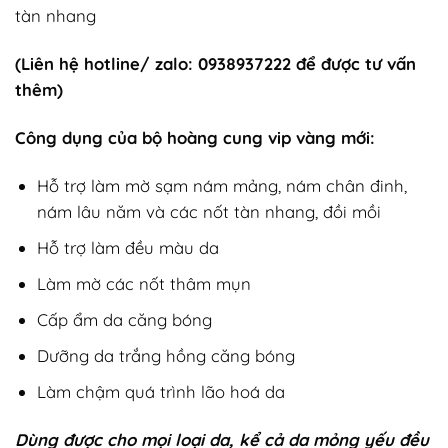
tàn nhang
(Liên hệ hotline/ zalo: 0938937222 để được tư vấn
thêm)
Công dụng của bộ hoàng cung vip vàng mới:
Hỗ trợ làm mờ sạm nám mảng, nám chân đinh,
nám lâu năm và các nốt tàn nhang, đồi mồi
Hỗ trợ làm đều màu da
Làm mờ các nốt thâm mụn
Cấp ẩm da căng bóng
Dưỡng da trắng hồng căng bóng
Làm chậm quá trình lão hoá da
Dùng được cho mọi loại da, kể cả da mỏng yếu đều