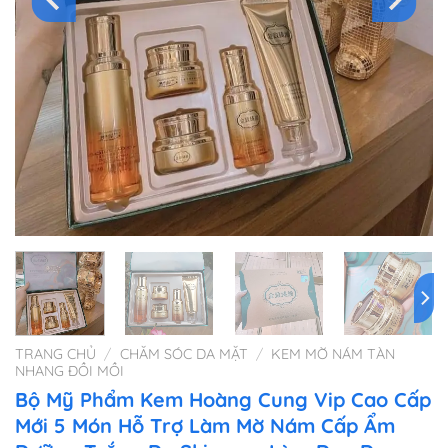
TRANG CHỦ
/
CHĂM SÓC DA MẶT
/
KEM MỜ NÁM TÀN
NHANG ĐỒI MỒI
Bộ Mỹ Phẩm Kem Hoàng Cung Vip Cao Cấp
Mới 5 Món Hỗ Trợ Làm Mờ Nám Cấp Ẩm