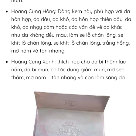
năm.
Hoàng Cung Hồng: Dòng kem này phù hợp với da
hỗn hợp, da dầu, da khô, da hỗn hợp thiên dầu, da
khô, da nhạy cảm hoặc các vấn đề về da khác
như da không đều màu, làm se lỗ chân lông. se
khít lỗ chân lông. se khít lỗ chân lông, trắng hồng,
mờ nám và tàn nhang.
Hoàng Cung Xanh: thích hợp cho da bị thâm lâu
năm, da bị mụn, có tác dụng giảm mụn, mờ sẹo
thâm, mờ nám – tàn nhang và còn làm sáng da.