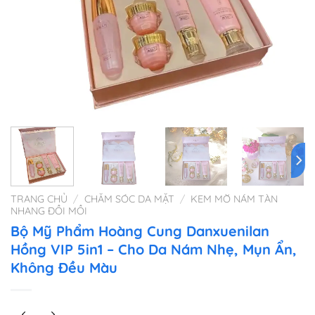
TRANG CHỦ
/
CHĂM SÓC DA MẶT
/
KEM MỜ NÁM TÀN
NHANG ĐỒI MỒI
Bộ Mỹ Phẩm Hoàng Cung Danxuenilan
Hồng VIP 5in1 – Cho Da Nám Nhẹ, Mụn Ẩn,
Không Đều Màu