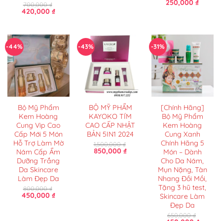
gốc
hiện
Giá
Giá
250,000
₫
700,000
₫
là:
tại
gốc
hiện
Giá
Giá
420,000
₫
840,000 ₫.
là:
là:
tại
gốc
hiện
420,000 ₫.
450,000 ₫.
là:
là:
tại
250,000
700,000 ₫.
là:
420,000 ₫.
-44%
-43%
-31%
Bộ Mỹ Phẩm
BỘ MỸ PHẨM
[Chính Hãng]
Kem Hoàng
KAYOKO TÍM
Bộ Mỹ Phẩm
Cung Vip Cao
CAO CẤP NHẬT
Kem Hoàng
Cấp Mới 5 Món
BẢN 5IN1 2024
Cung Xanh
Hỗ Trợ Làm Mờ
Chính Hãng 5
1,500,000
₫
Giá
Giá
850,000
₫
Nám Cấp Ẩm
Món – Dành
gốc
hiện
Dưỡng Trắng
Cho Da Nám,
là:
tại
Da Skincare
Mụn Nặng, Tàn
1,500,000 ₫.
là:
850,000 ₫.
Làm Đẹp Da
Nhang Đồi Mồi,
Tặng 3 hũ test,
800,000
₫
Giá
Giá
450,000
₫
Skincare Làm
gốc
hiện
Đẹp Da
là:
tại
800,000 ₫.
là:
650,000
₫