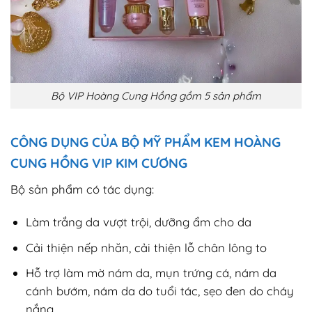
Bộ VIP Hoàng Cung Hồng gồm 5 sản phẩm
CÔNG DỤNG CỦA BỘ MỸ PHẨM KEM HOÀNG
CUNG HỒNG VIP KIM CƯƠNG
Bộ sản phẩm có tác dụng:
Làm trắng da vượt trội, dưỡng ẩm cho da
Cải thiện nếp nhăn, cải thiện lỗ chân lông to
Hỗ trợ làm mờ nám da, mụn trứng cá, nám da
cánh bướm, nám da do tuổi tác, sẹo đen do cháy
nắng