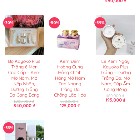
Giá
Giá
450,000
₫
450,000 ₫.
gốc
hiện
là:
tại
650,000 ₫.
là:
450,00
-30%
-50%
-59%
Bộ Kayoko Plus
Kem Đêm
Lẻ Kem Ngày
Trắng 6 Món
Hoàng Cung
Kayoko Plus
Cao Cấp – Kem
Hồng Chính
Trắng – Dưỡng
Mờ Nám, Mờ
Hãng Mờ Nám
Trắng Da, Mờ
Nếp Nhăn,
Tàn Nhang
Nám, Cấp Ẩm
Dưỡng Trắng
Trắng Da
Căng Bóng
Da Căng Bóng
Chống Lão Hóa
480,000
₫
Giá
Giá
195,000
₫
1,200,000
₫
250,000
₫
gốc
hiện
Giá
Giá
Giá
Giá
840,000
₫
125,000
₫
là:
tại
gốc
hiện
gốc
hiện
480,000 ₫.
là:
là:
tại
là:
tại
195,000
1,200,000 ₫.
là:
250,000 ₫.
là:
840,000 ₫.
125,000 ₫.
-33%