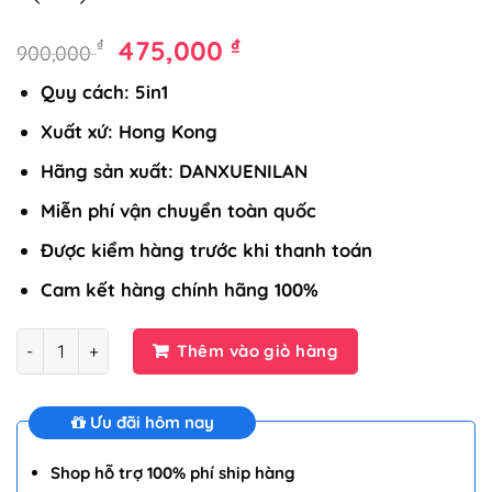
Giá
Giá
₫
₫
475,000
900,000
gốc
hiện
Quy cách: 5in1
là:
tại
900,000 ₫.
là:
Xuất xứ: Hong Kong
475,000 ₫.
Hãng sản xuất: DANXUENILAN
Miễn phí vận chuyển toàn quốc
Được kiểm hàng trước khi thanh toán
Cam kết hàng chính hãng 100%
Số lượng
Thêm vào giỏ hàng
Ưu đãi hôm nay
Shop hỗ trợ 100% phí ship hàng