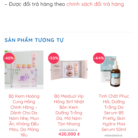
– Được đổi trả hàng theo
chính sách đổi trả hàng
SẢN PHẨM TƯƠNG TỰ
-40%
-50%
-44%
Bộ Kem Hoàng
Bộ Meiduzi Vip
Tinh Chất Phục
Cung Hồng
Hồng 3in1 Nhật
Hồi, Dưỡng
Chính Hãng –
Bản Kem
Trắng Da
Dành Cho Da
Dưỡng Trắng
Serum B5
Nám Nhẹ, Mụn
Da, Mờ Nám
Pretty Skin
Ẩn, Không Đều
Tàn Nhang
Hydra Max
Màu, Da Mỏng
Serum 50ml
840,000
₫
Giá
Giá
420,000
₫
Yếu
450,000
₫