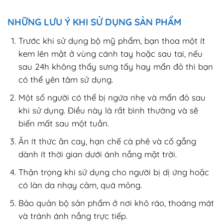
NHỮNG LƯU Ý KHI SỬ DỤNG SẢN PHẨM
Trước khi sử dụng bộ mỹ phẩm, bạn thoa một ít
kem lên mặt ở vùng cánh tay hoặc sau tai, nếu
sau 24h không thấy sưng tấy hay mẩn đỏ thì bạn
có thể yên tâm sử dụng.
Một số người có thể bị ngứa nhẹ và mẩn đỏ sau
khi sử dụng. Điều này là rất bình thường và sẽ
biến mất sau một tuần.
Ăn ít thức ăn cay, hạn chế cà phê và cố gắng
dành ít thời gian dưới ánh nắng mặt trời.
Thận trọng khi sử dụng cho người bị dị ứng hoặc
có làn da nhạy cảm, quá mỏng.
Bảo quản bộ sản phẩm ở nơi khô ráo, thoáng mát
và tránh ánh nắng trực tiếp.