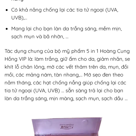
Có khả năng chống lại các tia tử ngoại (UVA,
UVB),…
Mang lại cho bạn làn da trắng sáng, mềm mịn,
sạch mụn và bã nhờn, …
Tác dụng chung của bộ mỹ phẩm 5 in 1 Hoàng Cung
Hồng VIP là: làm trắng, giữ ẩm cho da, giảm nhăn, se
khít lỗ chân lông, mờ các vết thâm trên da, mụn, đồi
mồi, các mảng nám, tàn nhang,… Mờ sẹo đen theo
năm tháng, các hạt chống nắng giúp chống lại các
tia tử ngoại (UVA, UVB) … sẵn sàng trả lại cho bạn
làn da trắng sáng, mịn màng, sạch mụn, sạch dầu …