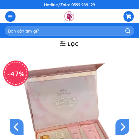
Skip
Hotline/Zalo: 0399.989.129
to
content
Tìm
kiếm:
LỌC
-47%