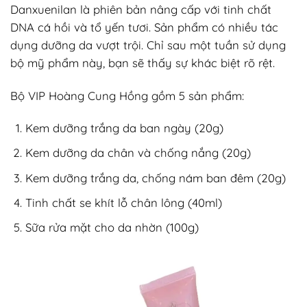
Danxuenilan là phiên bản nâng cấp với tinh chất
DNA cá hồi và tổ yến tươi. Sản phẩm có nhiều tác
dụng dưỡng da vượt trội. Chỉ sau một tuần sử dụng
bộ mỹ phẩm này, bạn sẽ thấy sự khác biệt rõ rệt.
Bộ VIP Hoàng Cung Hồng gồm 5 sản phẩm:
Kem dưỡng trắng da ban ngày (20g)
Kem dưỡng da chân và chống nắng (20g)
Kem dưỡng trắng da, chống nám ban đêm (20g)
Tinh chất se khít lỗ chân lông (40ml)
Sữa rửa mặt cho da nhờn (100g)