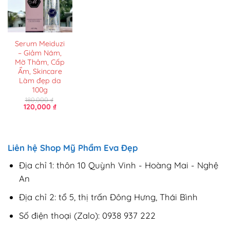
Serum Meiduzi
– Giảm Nám,
Mờ Thâm, Cấp
Ẩm, Skincare
Làm đẹp da
100g
180,000
₫
Giá
Giá
120,000
₫
gốc
hiện
là:
tại
180,000 ₫.
là:
120,000 ₫.
Liên hệ Shop Mỹ Phẩm Eva Đẹp
Địa chỉ 1: thôn 10 Quỳnh Vinh - Hoàng Mai - Nghệ
An
Địa chỉ 2: tổ 5, thị trấn Đông Hưng, Thái Bình
Số điện thoại (Zalo): 0938 937 222