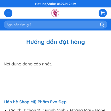
Skip
Hotline/Zalo: 0399.989.129
to
content
Tìm
kiếm:
Hướng dẫn đặt hàng
Nội dung đang cập nhật.
Liên hệ Shop Mỹ Phẩm Eva Đẹp
Địa chỉ 1: thôn 10 Quỳnh Vinh - Hoàng Mai - Nghệ