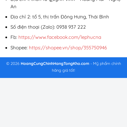
An
Địa chỉ 2: tổ 5, thị trấn Đông Hưng, Thái Bình
Số điện thoại (Zalo): 0938 937 222
Fb:
https://www.facebook.com/lephucna
Shopee:
https://shopee.vn/shop/355750946
© 2026
HoangCungChinhHangTongKho.com
- Mỹ phẩm chính
hãng giá tốt!