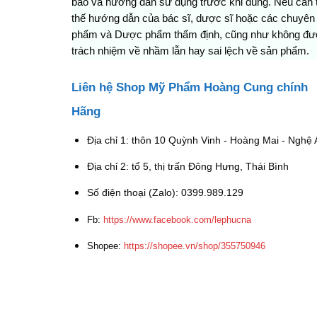
báo và hướng dẫn sử dụng trước khi dùng. Nếu cần th
thế hướng dẫn của bác sĩ, dược sĩ hoặc các chuyên
phẩm và Dược phẩm thẩm định, cũng như không được d
trách nhiệm về nhầm lẫn hay sai lệch về sản phẩm.
Liên hệ Shop Mỹ Phẩm Hoàng Cung chính
Hãng
Địa chỉ 1: thôn 10 Quỳnh Vinh - Hoàng Mai - Nghệ 
Địa chỉ 2: tổ 5, thị trấn Đông Hưng, Thái Bình
Số điện thoại (Zalo): 0399.989.129
Fb:
https://www.facebook.com/lephucna
Shopee:
https://shopee.vn/shop/355750946