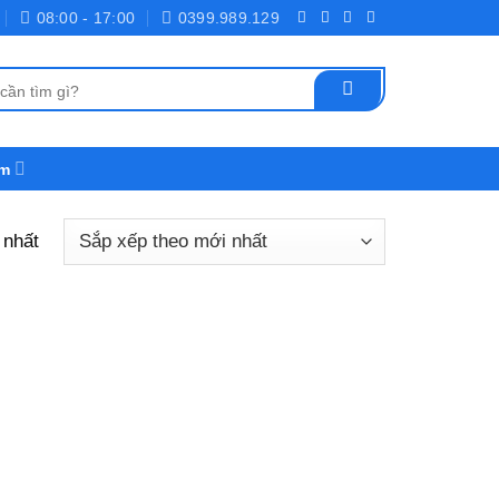
08:00 - 17:00
0399.989.129
ểm
 nhất