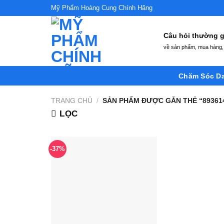
Skip
Mỹ Phẩm Hoàng Cung Chính Hãng
to
content
Câu hỏi thường
về sản phẩm, mua hàng, 
Chăm Sóc D
TRANG CHỦ
/
SẢN PHẨM ĐƯỢC GẮN THẺ “89361
LỌC
-37%