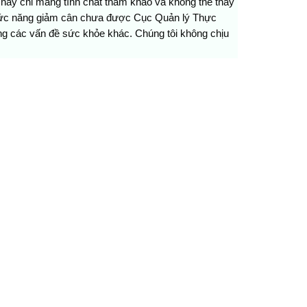
b này chỉ mang tính chất tham khảo và không thể thay
chức năng giảm cân chưa được Cục Quản lý Thực
ng các vấn đề sức khỏe khác. Chúng tôi không chịu