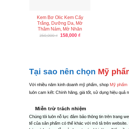
Kem Bơ Olic Kem Cấy
Trắng, Dưỡng Da, Mờ
Thâm Nám, Mờ Nhăn
Giá
Giá
158,000
₫
250,000
₫
gốc
hiện
là:
tại
250,000 ₫.
là:
158,000 ₫.
Tại sao nên chọn
Mỹ phẩ
Với nhiều năm kinh doanh mỹ phẩm, shop
Mỹ phẩm 
luôn cam kết: Chính hãng, giá tốt, sử dụng hiệu quả nh
Miễn trừ trách nhiệm
Chúng tôi luôn nỗ lực đảm bảo thông tin trên trang w
tế của sản phẩm có thể khác với mô tả trên website.