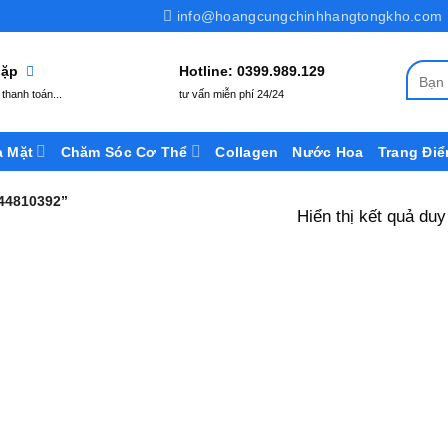
info@hoangcungchinhhangtongkho.com
 gặp
Hotline: 0399.989.129
Tìm
thanh toán...
tư vấn miễn phí 24/24
kiếm:
a Mặt
Chăm Sóc Cơ Thể
Collagen
Nước Hoa
Trang Đi
44810392”
Hiển thị kết quả duy