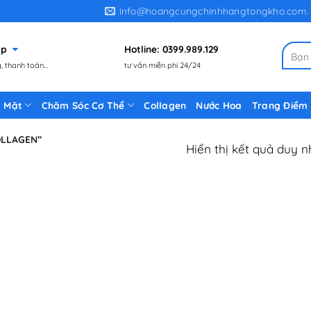
info@hoangcungchinhhangtongkho.com
gặp
Hotline: 0399.989.129
Tìm
 thanh toán...
tư vấn miễn phí 24/24
kiếm:
 Mặt
Chăm Sóc Cơ Thể
Collagen
Nước Hoa
Trang Điểm
OLLAGEN”
Hiển thị kết quả duy n