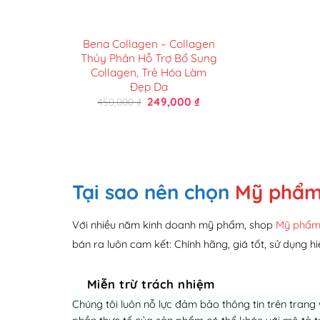
Bena Collagen – Collagen
Thủy Phân Hỗ Trợ Bổ Sung
Collagen, Trẻ Hóa Làm
Đẹp Da
Giá
Giá
249,000
₫
450,000
₫
gốc
hiện
là:
tại
450,000 ₫.
là:
249,000 ₫.
Tại sao nên chọn
Mỹ phẩm
Với nhiều năm kinh doanh mỹ phẩm, shop
Mỹ phẩm
bán ra luôn cam kết: Chính hãng, giá tốt, sử dụng hi
Miễn trừ trách nhiệm
Chúng tôi luôn nỗ lực đảm bảo thông tin trên trang