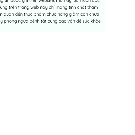
 tin được ghi trên website, mà hãy luôn luôn đọc
dung trên trang web này chỉ mang tính chất tham
liên quan đến thực phẩm chức năng giảm cân chưa
ay phòng ngừa bệnh tật cùng các vấn đề sức khỏe