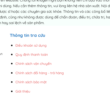
ên website. Chúng tôi khuyến nghị bạn không nên chỉ dựa vào thông
dùng. Nếu cần thêm thông tin, vui lòng liên hệ nhà sản xuất. Nội 
dược sĩ hoặc các chuyên gia sức khỏe. Thông tin và các công bố 
h, cũng như không được dùng để chẩn đoán, điều trị, chữa trị, h
 hay sai lệch về sản phẩm.
Thông tin tra cứu
Điều khoản sử dụng
An
Quy định thanh toán
Chính sách vận chuyển
Chính sách đổi hàng - trả hàng
Chính sách bảo mật
Giới thiệu