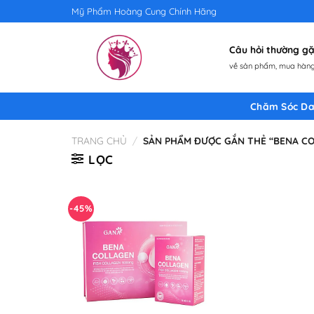
Skip
Mỹ Phẩm Hoàng Cung Chính Hãng
to
content
Câu hỏi thường 
về sản phẩm, mua hàng,
Chăm Sóc Da
TRANG CHỦ
/
SẢN PHẨM ĐƯỢC GẮN THẺ “BENA C
LỌC
-45%