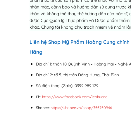
phần thực tế của sản phẩm có thể khác với mô tả tr
nhãn mác, cảnh báo và hướng dẫn sử dụng trước khi 
khảo và không thể thay thế hướng dẫn của bác sĩ, 
được Cục Quản lý Thực phẩm và Dược phẩm thẩm địn
khác. Chúng tôi không chịu trách nhiệm về nhầm lẫn
Liên hệ Shop Mỹ Phẩm Hoàng Cung chính
Hãng
Địa chỉ 1: thôn 10 Quỳnh Vinh - Hoàng Mai - Nghệ 
Địa chỉ 2: tổ 5, thị trấn Đông Hưng, Thái Bình
Số điện thoại (Zalo): 0399.989.129
Fb:
https://www.facebook.com/lephucna
Shopee:
https://shopee.vn/shop/355750946