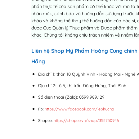
phần thực tế của sản phẩm có thể khác với mô tả tr
nhãn mác, cảnh báo và hướng dẫn sử dụng trước khi 
khảo và không thể thay thế hướng dẫn của bác sĩ, 
được Cục Quản lý Thực phẩm và Dược phẩm thẩm địn
khác. Chúng tôi không chịu trách nhiệm về nhầm lẫn
Liên hệ Shop Mỹ Phẩm Hoàng Cung chính
Hãng
Địa chỉ 1: thôn 10 Quỳnh Vinh - Hoàng Mai - Nghệ 
Địa chỉ 2: tổ 5, thị trấn Đông Hưng, Thái Bình
Số điện thoại (Zalo): 0399.989.129
Fb:
https://www.facebook.com/lephucna
Shopee:
https://shopee.vn/shop/355750946