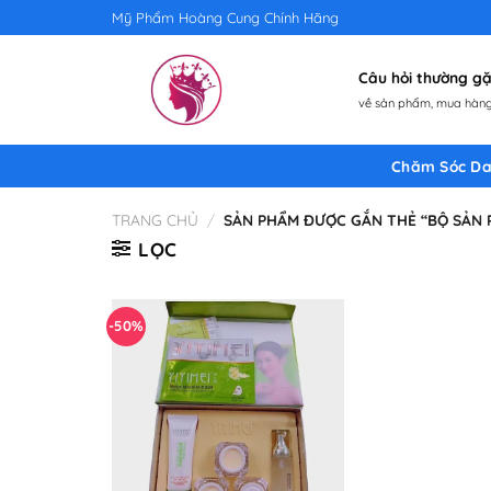
Skip
Mỹ Phẩm Hoàng Cung Chính Hãng
to
content
Câu hỏi thường 
về sản phẩm, mua hàng,
Chăm Sóc Da
TRANG CHỦ
/
SẢN PHẨM ĐƯỢC GẮN THẺ “BỘ SẢN P
LỌC
-50%