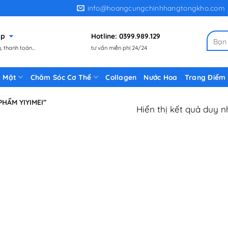
info@hoangcungchinhhangtongkho.com
gặp
Hotline: 0399.989.129
Tìm
 thanh toán...
tư vấn miễn phí 24/24
kiếm:
 Mặt
Chăm Sóc Cơ Thể
Collagen
Nước Hoa
Trang Điểm
HẨM YIYIMEI”
Hiển thị kết quả duy n