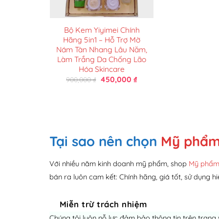
Bộ Kem Yiyimei Chính
Hãng 5in1 – Hỗ Trợ Mờ
Nám Tàn Nhang Lâu Năm,
Làm Trắng Da Chống Lão
Hóa Skincare
Giá
Giá
450,000
₫
900,000
₫
gốc
hiện
là:
tại
900,000 ₫.
là:
450,000 ₫.
Tại sao nên chọn
Mỹ phẩm
Với nhiều năm kinh doanh mỹ phẩm, shop
Mỹ phẩm
bán ra luôn cam kết: Chính hãng, giá tốt, sử dụng hi
Miễn trừ trách nhiệm
Chúng tôi luôn nỗ lực đảm bảo thông tin trên trang