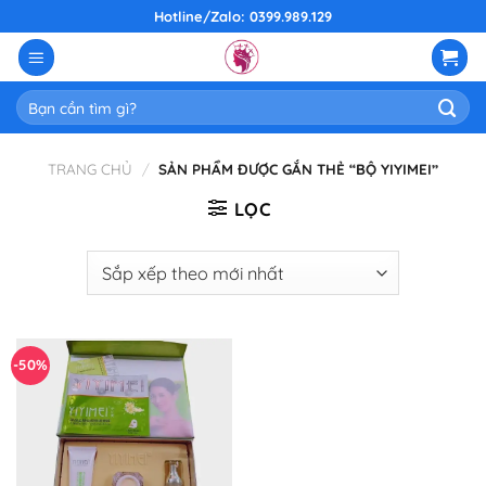
Skip
Hotline/Zalo: 0399.989.129
to
content
Tìm
kiếm:
TRANG CHỦ
/
SẢN PHẨM ĐƯỢC GẮN THẺ “BỘ YIYIMEI”
LỌC
-50%