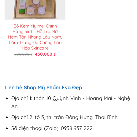
Bộ Kem Yiyimei Chính
Hãng 5in1 – Hỗ Trợ Mờ
Nám Tàn Nhang Lâu Năm,
Làm Trắng Da Chống Lão
Hóa Skincare
Giá
Giá
450,000
₫
900,000
₫
gốc
hiện
là:
tại
900,000 ₫.
là:
450,000 ₫.
Liên hệ Shop Mỹ Phẩm Eva Đẹp
Địa chỉ 1: thôn 10 Quỳnh Vinh - Hoàng Mai - Nghệ
An
Địa chỉ 2: tổ 5, thị trấn Đông Hưng, Thái Bình
Số điện thoại (Zalo): 0938 937 222