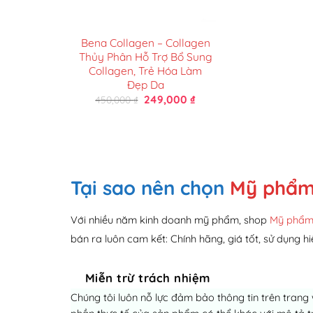
Bena Collagen – Collagen
Thủy Phân Hỗ Trợ Bổ Sung
Collagen, Trẻ Hóa Làm
Đẹp Da
Giá
Giá
249,000
₫
450,000
₫
gốc
hiện
là:
tại
450,000 ₫.
là:
249,000 ₫.
Tại sao nên chọn
Mỹ phẩm
Với nhiều năm kinh doanh mỹ phẩm, shop
Mỹ phẩm
bán ra luôn cam kết: Chính hãng, giá tốt, sử dụng hi
Miễn trừ trách nhiệm
Chúng tôi luôn nỗ lực đảm bảo thông tin trên trang