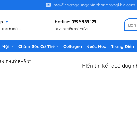
info@hoangcungchinhhangtongkho.com
gặp
Hotline: 0399.989.129
Tìm
 thanh toán...
tư vấn miễn phí 24/24
kiếm:
 Mặt
Chăm Sóc Cơ Thể
Collagen
Nước Hoa
Trang Điểm
EN THUỶ PHÂN”
Hiển thị kết quả duy n