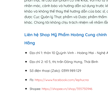
phần thực tế của sản phẩm có thể khác với mô tả tr
nhãn mác, cảnh báo và hướng dẫn sử dụng trước khi 
khảo và không thể thay thế hướng dẫn của bác sĩ, 
được Cục Quản lý Thực phẩm và Dược phẩm thẩm địn
khác. Chúng tôi không chịu trách nhiệm về nhầm lẫn
Liên hệ Shop Mỹ Phẩm Hoàng Cung chính
Hãng
Địa chỉ 1: thôn 10 Quỳnh Vinh - Hoàng Mai - Nghệ 
Địa chỉ 2: tổ 5, thị trấn Đông Hưng, Thái Bình
Số điện thoại (Zalo): 0399.989.129
Fb:
https://www.facebook.com/lephucna
Shopee:
https://shopee.vn/shop/355750946