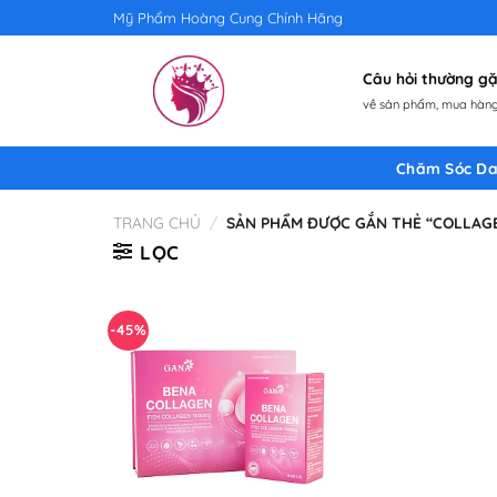
Skip
Mỹ Phẩm Hoàng Cung Chính Hãng
to
content
Câu hỏi thường 
về sản phẩm, mua hàng,
Chăm Sóc Da
TRANG CHỦ
/
SẢN PHẨM ĐƯỢC GẮN THẺ “COLLAG
LỌC
-45%