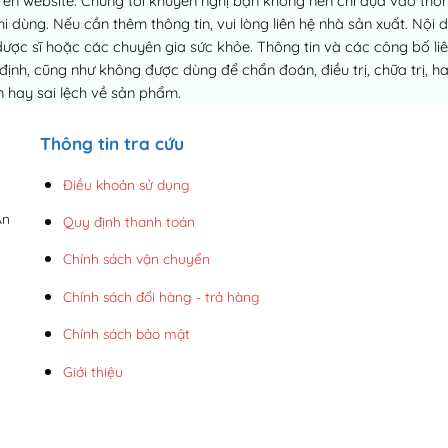
ên website. Chúng tôi khuyến nghị bạn không nên chỉ dựa vào thông
dùng. Nếu cần thêm thông tin, vui lòng liên hệ nhà sản xuất. Nội 
dược sĩ hoặc các chuyên gia sức khỏe. Thông tin và các công bố 
h, cũng như không được dùng để chẩn đoán, điều trị, chữa trị, h
 hay sai lệch về sản phẩm.
Thông tin tra cứu
Điều khoản sử dụng
An
Quy định thanh toán
Chính sách vận chuyển
Chính sách đổi hàng - trả hàng
Chính sách bảo mật
Giới thiệu