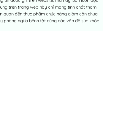
 tin được ghi trên website, mà hãy luôn luôn đọc
dung trên trang web này chỉ mang tính chất tham
liên quan đến thực phẩm chức năng giảm cân chưa
ay phòng ngừa bệnh tật cùng các vấn đề sức khỏe