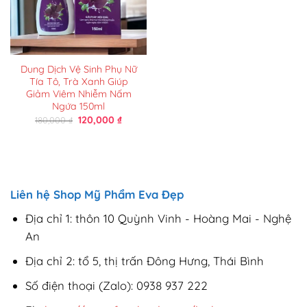
Dung Dịch Vệ Sinh Phụ Nữ
Tía Tô, Trà Xanh Giúp
Giảm Viêm Nhiễm Nấm
Ngứa 150ml
Giá
Giá
120,000
₫
180,000
₫
gốc
hiện
là:
tại
180,000 ₫.
là:
120,000 ₫.
Liên hệ Shop Mỹ Phẩm Eva Đẹp
Địa chỉ 1: thôn 10 Quỳnh Vinh - Hoàng Mai - Nghệ
An
Địa chỉ 2: tổ 5, thị trấn Đông Hưng, Thái Bình
Số điện thoại (Zalo): 0938 937 222