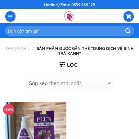
Skip
Hotline/Zalo: 0399.989.129
to
content
Tìm
kiếm:
TRANG CHỦ
/
SẢN PHẨM ĐƯỢC GẮN THẺ “DUNG DỊCH VỆ SINH
TRÀ XANH”
LỌC
-33%