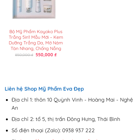
Bộ Mỹ Phẩm Kayoko Plus
Trắng 5in1 Mẫu Mới – Kem
Dưỡng Trắng Da, Mờ Nám
Tàn Nhang, Chống Nắng
Giá
Giá
550,000
₫
850,000
₫
gốc
hiện
là:
tại
850,000 ₫.
là:
550,000 ₫.
Liên hệ Shop Mỹ Phẩm Eva Đẹp
Địa chỉ 1: thôn 10 Quỳnh Vinh - Hoàng Mai - Nghệ
An
Địa chỉ 2: tổ 5, thị trấn Đông Hưng, Thái Bình
Số điện thoại (Zalo): 0938 937 222