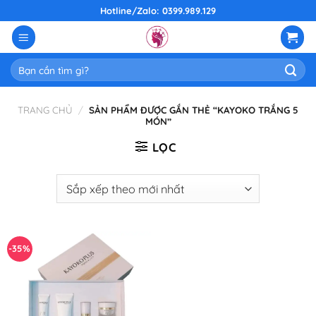
Skip
Hotline/Zalo: 0399.989.129
to
content
Tìm
kiếm:
TRANG CHỦ
/
SẢN PHẨM ĐƯỢC GẮN THẺ “KAYOKO TRẮNG 5
MÓN”
LỌC
-35%