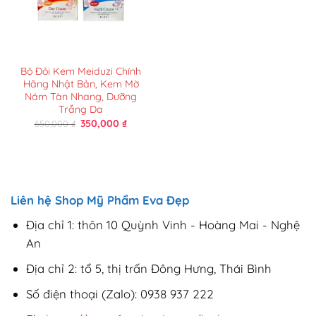
Bộ Đôi Kem Meiduzi Chính
Hãng Nhật Bản, Kem Mờ
Nám Tàn Nhang, Dưỡng
Trắng Da
Giá
Giá
350,000
₫
650,000
₫
gốc
hiện
là:
tại
650,000 ₫.
là:
350,000 ₫.
Liên hệ Shop Mỹ Phẩm Eva Đẹp
Địa chỉ 1: thôn 10 Quỳnh Vinh - Hoàng Mai - Nghệ
An
Địa chỉ 2: tổ 5, thị trấn Đông Hưng, Thái Bình
Số điện thoại (Zalo): 0938 937 222