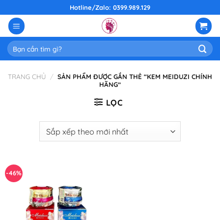
Skip
Hotline/Zalo: 0399.989.129
to
content
Tìm
kiếm:
TRANG CHỦ
/
SẢN PHẨM ĐƯỢC GẮN THẺ “KEM MEIDUZI CHÍNH
HÃNG”
LỌC
-46%