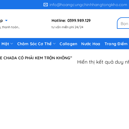
info@hoangcungchinhhangtongkho.com
gặp
Hotline: 0399.989.129
Tìm
 thanh toán...
tư vấn miễn phí 24/24
kiếm:
 Mặt
Chăm Sóc Cơ Thể
Collagen
Nước Hoa
Trang Điểm
E CHADA CÓ PHẢI KEM TRỘN KHÔNG”
Hiển thị kết quả duy n