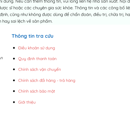
dùng. Nếu cần thêm thông tin, vui lòng liên hệ nhà sản xuất. Nội 
dược sĩ hoặc các chuyên gia sức khỏe. Thông tin và các công bố 
h, cũng như không được dùng để chẩn đoán, điều trị, chữa trị, h
 hay sai lệch về sản phẩm.
Thông tin tra cứu
Điều khoản sử dụng
An
Quy định thanh toán
Chính sách vận chuyển
Chính sách đổi hàng - trả hàng
Chính sách bảo mật
Giới thiệu