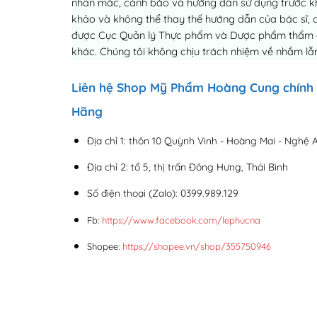
nhãn mác, cảnh báo và hướng dẫn sử dụng trước khi 
khảo và không thể thay thế hướng dẫn của bác sĩ, 
được Cục Quản lý Thực phẩm và Dược phẩm thẩm địn
khác. Chúng tôi không chịu trách nhiệm về nhầm lẫn
Liên hệ Shop Mỹ Phẩm Hoàng Cung chính
Hãng
Địa chỉ 1: thôn 10 Quỳnh Vinh - Hoàng Mai - Nghệ 
Địa chỉ 2: tổ 5, thị trấn Đông Hưng, Thái Bình
Số điện thoại (Zalo): 0399.989.129
Fb:
https://www.facebook.com/lephucna
Shopee:
https://shopee.vn/shop/355750946