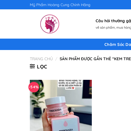
Skip
Mỹ Phẩm Hoàng Cung Chính Hãng
to
content
Câu hỏi thường 
về sản phẩm, mua hàng,
Chăm Sóc Da
TRANG CHỦ
/
SẢN PHẨM ĐƯỢC GẮN THẺ “KEM TRE
LỌC
-54%