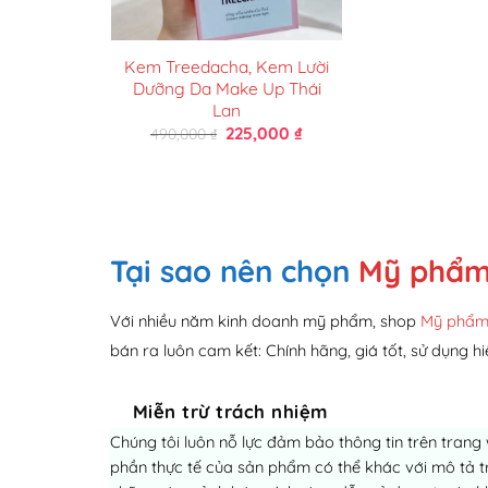
Kem Treedacha, Kem Lười
Dưỡng Da Make Up Thái
Lan
Giá
Giá
225,000
₫
490,000
₫
gốc
hiện
là:
tại
490,000 ₫.
là:
225,000 ₫.
Tại sao nên chọn
Mỹ phẩm
Với nhiều năm kinh doanh mỹ phẩm, shop
Mỹ phẩm
bán ra luôn cam kết: Chính hãng, giá tốt, sử dụng hi
Miễn trừ trách nhiệm
Chúng tôi luôn nỗ lực đảm bảo thông tin trên trang
phần thực tế của sản phẩm có thể khác với mô tả tr