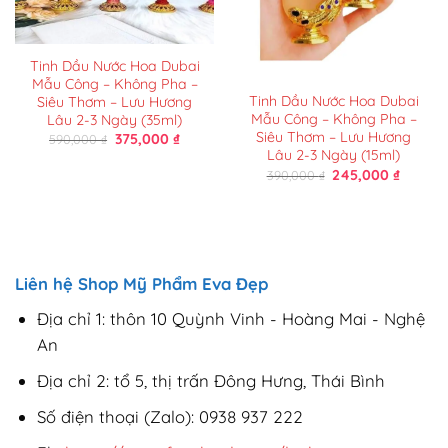
Tinh Dầu Nước Hoa Dubai
Mẫu Công – Không Pha –
Tinh Dầu Nước Hoa Dubai
Siêu Thơm – Lưu Hương
Mẫu Công – Không Pha –
Lâu 2-3 Ngày (35ml)
Siêu Thơm – Lưu Hương
Giá
Giá
375,000
₫
590,000
₫
gốc
hiện
Lâu 2-3 Ngày (15ml)
là:
tại
Giá
Giá
245,000
₫
390,000
₫
590,000 ₫.
là:
gốc
hiện
375,000 ₫.
là:
tại
390,000 ₫.
là:
245,000
Liên hệ Shop Mỹ Phẩm Eva Đẹp
Địa chỉ 1: thôn 10 Quỳnh Vinh - Hoàng Mai - Nghệ
An
Địa chỉ 2: tổ 5, thị trấn Đông Hưng, Thái Bình
Số điện thoại (Zalo): 0938 937 222