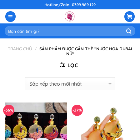
Skip
Hotline/Zalo: 0399.989.129
to
content
Tìm
kiếm:
TRANG CHỦ
/
SẢN PHẨM ĐƯỢC GẮN THẺ “NƯỚC HOA DUBAI
NỮ”
LỌC
-36%
-37%