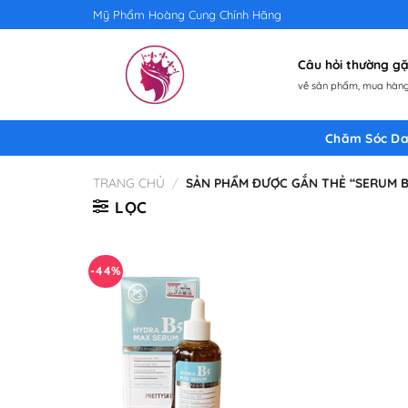
Skip
Mỹ Phẩm Hoàng Cung Chính Hãng
to
content
Câu hỏi thường 
về sản phẩm, mua hàng,
Chăm Sóc Da
TRANG CHỦ
/
SẢN PHẨM ĐƯỢC GẮN THẺ “SERUM B
LỌC
-44%