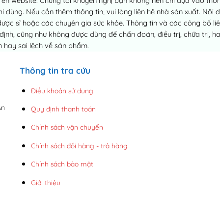
ên website. Chúng tôi khuyến nghị bạn không nên chỉ dựa vào thông
dùng. Nếu cần thêm thông tin, vui lòng liên hệ nhà sản xuất. Nội 
dược sĩ hoặc các chuyên gia sức khỏe. Thông tin và các công bố 
h, cũng như không được dùng để chẩn đoán, điều trị, chữa trị, h
 hay sai lệch về sản phẩm.
Thông tin tra cứu
Điều khoản sử dụng
An
Quy định thanh toán
Chính sách vận chuyển
Chính sách đổi hàng - trả hàng
Chính sách bảo mật
Giới thiệu