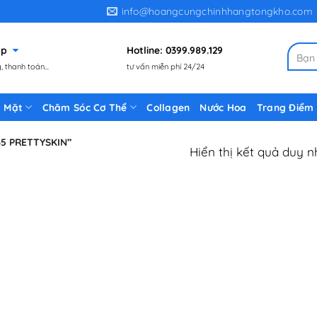
info@hoangcungchinhhangtongkho.com
gặp
Hotline: 0399.989.129
Tìm
 thanh toán...
tư vấn miễn phí 24/24
kiếm:
 Mặt
Chăm Sóc Cơ Thể
Collagen
Nước Hoa
Trang Điểm
5 PRETTYSKIN”
Hiển thị kết quả duy n