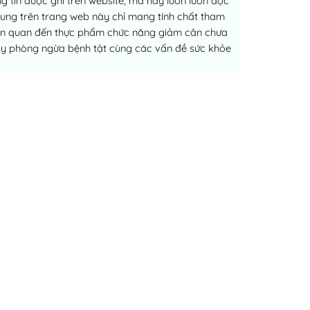
 tin được ghi trên website, mà hãy luôn luôn đọc
dung trên trang web này chỉ mang tính chất tham
liên quan đến thực phẩm chức năng giảm cân chưa
ay phòng ngừa bệnh tật cùng các vấn đề sức khỏe