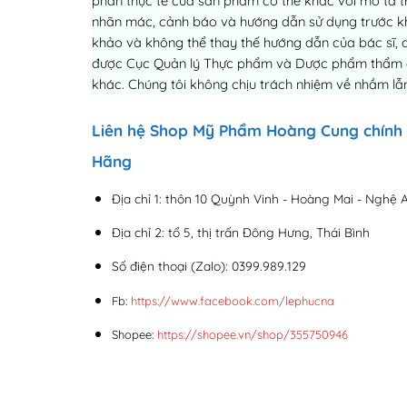
phần thực tế của sản phẩm có thể khác với mô tả tr
nhãn mác, cảnh báo và hướng dẫn sử dụng trước khi 
khảo và không thể thay thế hướng dẫn của bác sĩ, 
được Cục Quản lý Thực phẩm và Dược phẩm thẩm địn
khác. Chúng tôi không chịu trách nhiệm về nhầm lẫn
Liên hệ Shop Mỹ Phẩm Hoàng Cung chính
Hãng
Địa chỉ 1: thôn 10 Quỳnh Vinh - Hoàng Mai - Nghệ 
Địa chỉ 2: tổ 5, thị trấn Đông Hưng, Thái Bình
Số điện thoại (Zalo): 0399.989.129
Fb:
https://www.facebook.com/lephucna
Shopee:
https://shopee.vn/shop/355750946