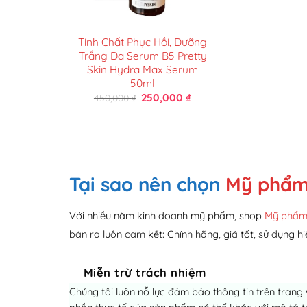
Tinh Chất Phục Hồi, Dưỡng
Trắng Da Serum B5 Pretty
Skin Hydra Max Serum
50ml
Giá
Giá
250,000
₫
450,000
₫
gốc
hiện
là:
tại
450,000 ₫.
là:
250,000 ₫.
Tại sao nên chọn
Mỹ phẩm
Với nhiều năm kinh doanh mỹ phẩm, shop
Mỹ phẩm
bán ra luôn cam kết: Chính hãng, giá tốt, sử dụng hi
Miễn trừ trách nhiệm
Chúng tôi luôn nỗ lực đảm bảo thông tin trên trang