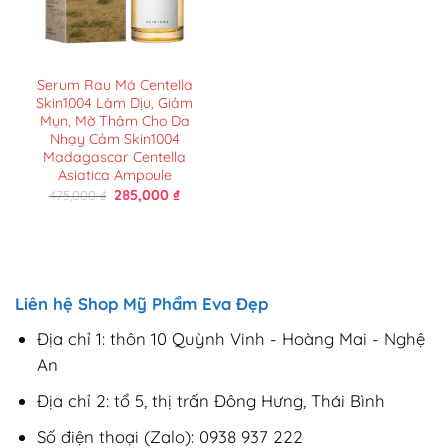
Serum Rau Má Centella
Skin1004 Làm Dịu, Giảm
Mụn, Mờ Thâm Cho Da
Nhạy Cảm Skin1004
Madagascar Centella
Asiatica Ampoule
Giá
Giá
285,000
₫
475,000
₫
gốc
hiện
là:
tại
475,000 ₫.
là:
285,000 ₫.
Liên hệ Shop Mỹ Phẩm Eva Đẹp
Địa chỉ 1: thôn 10 Quỳnh Vinh - Hoàng Mai - Nghệ
An
Địa chỉ 2: tổ 5, thị trấn Đông Hưng, Thái Bình
Số điện thoại (Zalo): 0938 937 222