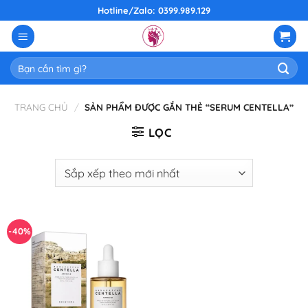
Skip
Hotline/Zalo: 0399.989.129
to
content
Tìm
kiếm:
TRANG CHỦ
/
SẢN PHẨM ĐƯỢC GẮN THẺ “SERUM CENTELLA”
LỌC
-40%