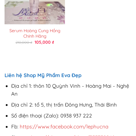
Serum Hoàng Cung Hồng
Chính Hãng
Giá
Giá
105,000
₫
210,000
₫
gốc
hiện
là:
tại
210,000 ₫.
là:
105,000 ₫.
Liên hệ Shop Mỹ Phẩm Eva Đẹp
Địa chỉ 1: thôn 10 Quỳnh Vinh - Hoàng Mai - Nghệ
An
Địa chỉ 2: tổ 5, thị trấn Đông Hưng, Thái Bình
Số điện thoại (Zalo): 0938 937 222
Fb:
https://www.facebook.com/lephucna