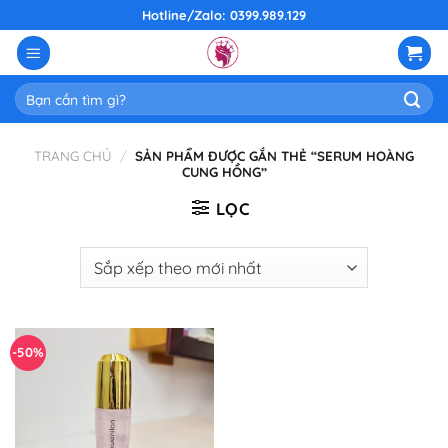
Skip
Hotline/Zalo: 0399.989.129
to
content
Tìm
kiếm:
TRANG CHỦ
/
SẢN PHẨM ĐƯỢC GẮN THẺ “SERUM HOÀNG
CUNG HỒNG”
LỌC
-50%