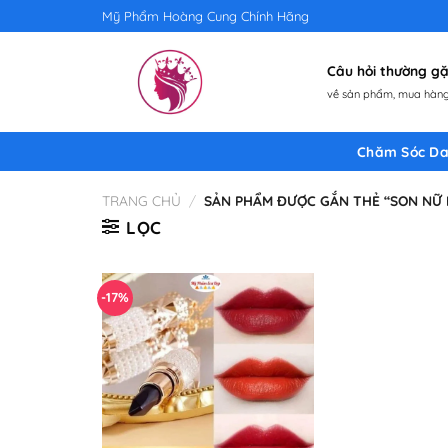
Skip
Mỹ Phẩm Hoàng Cung Chính Hãng
to
content
Câu hỏi thường 
về sản phẩm, mua hàng,
Chăm Sóc Da
TRANG CHỦ
/
SẢN PHẨM ĐƯỢC GẮN THẺ “SON NỮ
LỌC
-17%