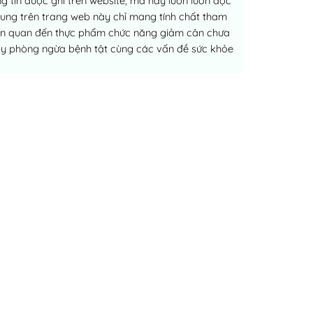
 tin được ghi trên website, mà hãy luôn luôn đọc
dung trên trang web này chỉ mang tính chất tham
liên quan đến thực phẩm chức năng giảm cân chưa
ay phòng ngừa bệnh tật cùng các vấn đề sức khỏe