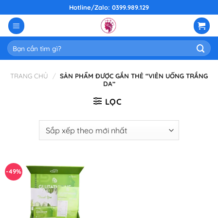
Skip
Hotline/Zalo: 0399.989.129
to
content
Tìm
kiếm:
TRANG CHỦ
/
SẢN PHẨM ĐƯỢC GẮN THẺ “VIÊN UỐNG TRẮNG
DA”
LỌC
-49%