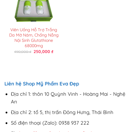
Viên Uống Hỗ Trợ Trắng
Da Mờ Nám, Chống Nắng
Nội Sinh Glutathione
68000mg
Giá
Giá
250,000
₫
490,000
₫
gốc
hiện
là:
tại
490,000 ₫.
là:
250,000 ₫.
Liên hệ Shop Mỹ Phẩm Eva Đẹp
Địa chỉ 1: thôn 10 Quỳnh Vinh - Hoàng Mai - Nghệ
An
Địa chỉ 2: tổ 5, thị trấn Đông Hưng, Thái Bình
Số điện thoại (Zalo): 0938 937 222