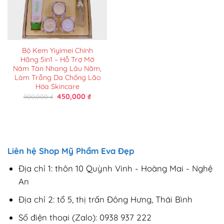
Bộ Kem Yiyimei Chính
Hãng 5in1 – Hỗ Trợ Mờ
Nám Tàn Nhang Lâu Năm,
Làm Trắng Da Chống Lão
Hóa Skincare
Giá
Giá
450,000
₫
900,000
₫
gốc
hiện
là:
tại
900,000 ₫.
là:
450,000 ₫.
Liên hệ Shop Mỹ Phẩm Eva Đẹp
Địa chỉ 1: thôn 10 Quỳnh Vinh - Hoàng Mai - Nghệ
An
Địa chỉ 2: tổ 5, thị trấn Đông Hưng, Thái Bình
Số điện thoại (Zalo): 0938 937 222