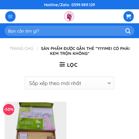
Skip
Hotline/Zalo: 0399.989.129
to
content
Tìm
kiếm:
TRANG CHỦ
/
SẢN PHẨM ĐƯỢC GẮN THẺ “YIYIMEI CÓ PHẢI
KEM TRỘN KHÔNG”
LỌC
-50%