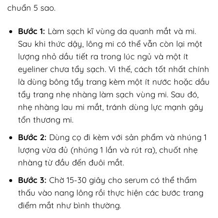
chuẩn 5 sao.
Bước 1:
Làm sạch kĩ vùng da quanh mắt và mi.
Sau khi thức dậy, lông mi có thể vẫn còn lại một
lượng nhỏ dầu tiết ra trong lúc ngủ và một ít
eyeliner chưa tẩy sạch. Vì thế, cách tốt nhất chính
là dùng bông tẩy trang kèm một ít nước hoặc dầu
tẩy trang nhẹ nhàng làm sạch vùng mi. Sau đó,
nhẹ nhàng lau mi mắt, tránh dùng lực mạnh gây
tổn thương mi.
Bước 2:
Dùng cọ đi kèm với sản phẩm và nhúng 1
lượng vừa đủ (nhúng 1 lần và rút ra), chuốt nhẹ
nhàng từ đầu đến đuôi mắt.
Bước 3:
Chờ 15-30 giây cho serum có thể thẩm
thấu vào nang lông rồi thực hiện các bước trang
điểm mắt như bình thường.