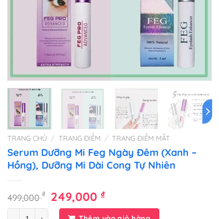
TRANG CHỦ
/
TRANG ĐIỂM
/
TRANG ĐIỂM MẮT
Serum Dưỡng Mi Feg Ngày Đêm (Xanh –
Hồng), Dưỡng Mi Dài Cong Tự Nhiên
Giá
Giá
₫
₫
249,000
499,000
gốc
hiện
Số lượng
Thêm vào giỏ hàng