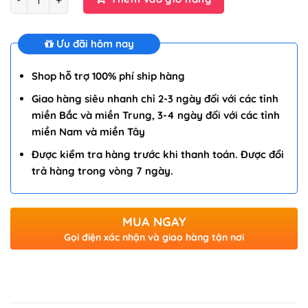
là:
tại
499,000 ₫.
là:
249,000 ₫.
Ưu đãi hôm nay
Shop hỗ trợ 100% phí ship hàng
Giao hàng siêu nhanh chỉ 2-3 ngày đối với các tỉnh
miền Bắc và miền Trung, 3-4 ngày đối với các tỉnh
miền Nam và miền Tây
Được kiểm tra hàng trước khi thanh toán. Được đổi
trả hàng trong vòng 7 ngày.
MUA NGAY
Gọi điện xác nhận và giao hàng tận nơi