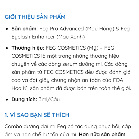
GIỚI THIỆU SẢN PHẨM
Sản phẩm:
Feg Pro Advanced (Màu Hồng) & Feg
Eyelash Enhancer (Màu Xanh)
Thương hiệu:
FEG COSMETICS (Mỹ) – FEG
COSMETICS là một trong những thương hiệu
chuyên về các dòng serum dưỡng mi. Các dòng
sản phẩm từ FEG COSMETICS đều được đánh giá
cao và đạt giấy chứng nhận an toàn của FDA
Hoa Kì, sản phẩm đã được bán trên toàn thế giới.
Dung tích:
3ml/Cây
1. VÌ SAO BẠN SẼ THÍCH
Combo dưỡng dài mi Feg có tác dụng phục hồi, cấp
ẩm và hạn chế hư tổn của mi.
Hơn nữa sản phẩm