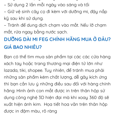
– Sử dụng 2 lần mỗi ngày vào sáng và tối
– Giữ vệ sinh cây cọ đi kèm với dưỡng mi, đậy nắp
kỹ sau khi sử dụng.
– Tránh để dung dịch chạm vào mắt. Nếu lỡ chạm
mắt, rửa ngay bằng nước sạch.
DƯỠNG DÀI MI FEG CHÍNH HÃNG MUA Ở ĐÂU?
GIÁ BAO NHIÊU?
Bạn có thể tìm mua sản phẩm tại các các cửa hàng
xách tay hoặc trang thương mại điện tử lớn như
lazada, tiki, shopee. Tuy nhiên, để tránh mua phải
những sản phẩm kém chất lượng, dễ gây kích ứng
thì bạn cần lưu ý những điều sau đối với hàng chính
hãng: Hình ảnh con mắt được in trên thân hộp sử
dụng công nghệ 3D hiện đại mà khi xoay 360 độ sẽ
xuất hiện ánh kim. Họa tiết hoa văn trên thân hộp
được in đậm màu, rõ ràng