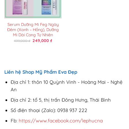
Serum Dưỡng Mi Feg Ngày
Đêm (Xanh – Hồng), Dưỡng
Mi Dài Cong Tự Nhiên
Giá
Giá
249,000
₫
499,000
₫
gốc
hiện
là:
tại
499,000 ₫.
là:
249,000 ₫.
Liên hệ Shop Mỹ Phẩm Eva Đẹp
Địa chỉ 1: thôn 10 Quỳnh Vinh - Hoàng Mai - Nghệ
An
Địa chỉ 2: tổ 5, thị trấn Đông Hưng, Thái Bình
Số điện thoại (Zalo): 0938 937 222
Fb:
https://www.facebook.com/lephucna