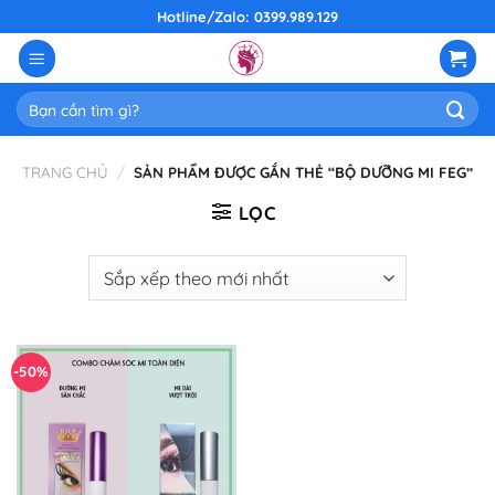
Skip
Hotline/Zalo: 0399.989.129
to
content
Tìm
kiếm:
TRANG CHỦ
/
SẢN PHẨM ĐƯỢC GẮN THẺ “BỘ DƯỠNG MI FEG”
LỌC
-50%