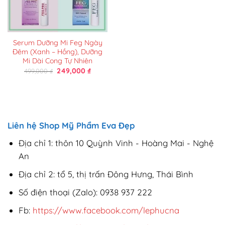
Serum Dưỡng Mi Feg Ngày
Đêm (Xanh – Hồng), Dưỡng
Mi Dài Cong Tự Nhiên
Giá
Giá
249,000
₫
499,000
₫
gốc
hiện
là:
tại
499,000 ₫.
là:
249,000 ₫.
Liên hệ Shop Mỹ Phẩm Eva Đẹp
Địa chỉ 1: thôn 10 Quỳnh Vinh - Hoàng Mai - Nghệ
An
Địa chỉ 2: tổ 5, thị trấn Đông Hưng, Thái Bình
Số điện thoại (Zalo): 0938 937 222
Fb:
https://www.facebook.com/lephucna