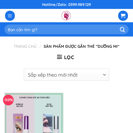
Skip
Hotline/Zalo: 0399.989.129
to
content
Tìm
kiếm:
TRANG CHỦ
/
SẢN PHẨM ĐƯỢC GẮN THẺ “DƯỠNG MI”
LỌC
-50%