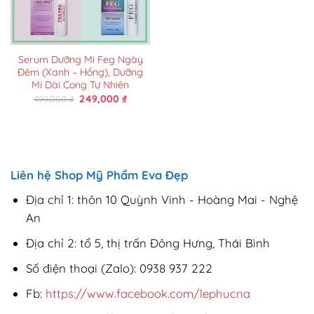
Serum Dưỡng Mi Feg Ngày
Đêm (Xanh – Hồng), Dưỡng
Mi Dài Cong Tự Nhiên
Giá
Giá
249,000
₫
499,000
₫
gốc
hiện
là:
tại
499,000 ₫.
là:
249,000 ₫.
Liên hệ Shop Mỹ Phẩm Eva Đẹp
Địa chỉ 1: thôn 10 Quỳnh Vinh - Hoàng Mai - Nghệ
An
Địa chỉ 2: tổ 5, thị trấn Đông Hưng, Thái Bình
Số điện thoại (Zalo): 0938 937 222
Fb:
https://www.facebook.com/lephucna