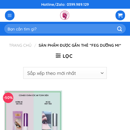
Skip
Hotline/Zalo: 0399.989.129
to
content
Tìm
kiếm:
TRANG CHỦ
/
SẢN PHẨM ĐƯỢC GẮN THẺ “FEG DƯỠNG MI”
LỌC
-50%